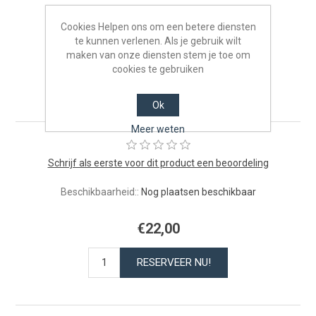
Cookies Helpen ons om een betere diensten
te kunnen verlenen. Als je gebruik wilt
maken van onze diensten stem je toe om
Kinderen van 4 tot 12 jaar -
cookies te gebruiken
05/04/2026
Ok
Meer weten
Schrijf als eerste voor dit product een beoordeling
Beschikbaarheid::
Nog plaatsen beschikbaar
€22,00
RESERVEER NU!