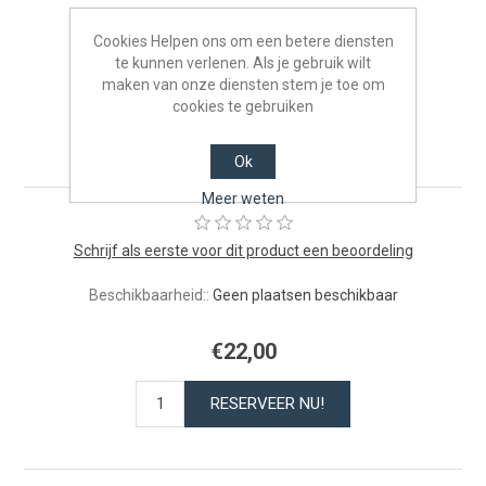
Cookies Helpen ons om een betere diensten
te kunnen verlenen. Als je gebruik wilt
maken van onze diensten stem je toe om
Kinderen van 4 tot 12 jaar -
cookies te gebruiken
maandag 06/04/2026
Ok
Meer weten
Schrijf als eerste voor dit product een beoordeling
Beschikbaarheid::
Geen plaatsen beschikbaar
€22,00
RESERVEER NU!