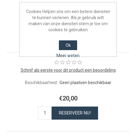
Cookies Helpen ons om een betere diensten
te kunnen verlenen. Als je gebruik wilt
maken van onze diensten stem je toe om
Kinderen van 4 tot 12 jaar -
cookies te gebruiken
10/05/2026
Ok
Meer weten
Schrijf als eerste voor dit product een beoordeling
Beschikbaarheid::
Geen plaatsen beschikbaar
€20,00
RESERVEER NU!