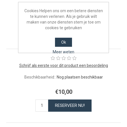
Cookies Helpen ons om een betere diensten
te kunnen verlenen. Als je gebruik wilt
maken van onze diensten stem je toe om
Kleuters van 2 tot 4 jaar -
cookies te gebruiken
25/05/2026
Ok
Meer weten
Schrijf als eerste voor dit product een beoordeling
Beschikbaarheid::
Nog plaatsen beschikbaar
€10,00
RESERVEER NU!