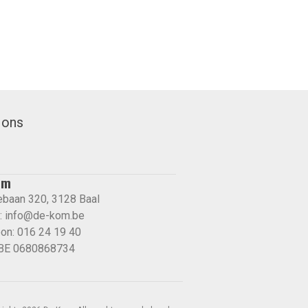
 ons
om
ebaan 320, 3128 Baal
:
info@de-kom.be
oon: 016 24 19 40
BE 0680868734