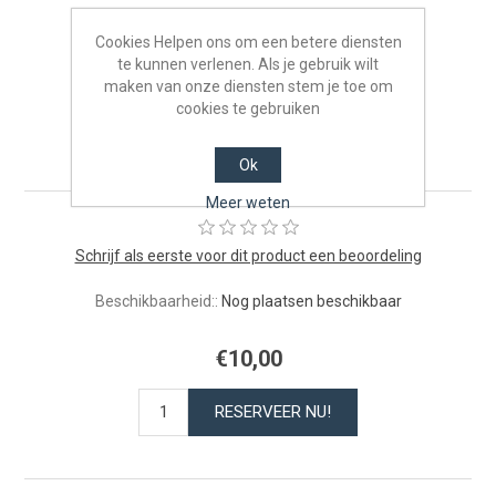
Cookies Helpen ons om een betere diensten
te kunnen verlenen. Als je gebruik wilt
maken van onze diensten stem je toe om
Kleuters van 2 tot 4 jaar -
cookies te gebruiken
21/06/2026
Ok
Meer weten
Schrijf als eerste voor dit product een beoordeling
Beschikbaarheid::
Nog plaatsen beschikbaar
€10,00
RESERVEER NU!