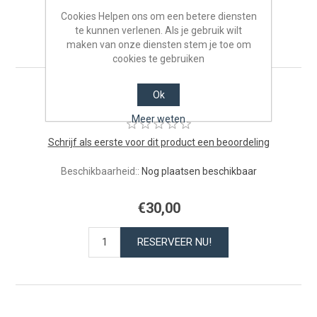
Cookies Helpen ons om een betere diensten
te kunnen verlenen. Als je gebruik wilt
Volwassenen - 22/03/2026
maken van onze diensten stem je toe om
cookies te gebruiken
Volwassenen ontbijt
Ok
Meer weten
Schrijf als eerste voor dit product een beoordeling
Beschikbaarheid::
Nog plaatsen beschikbaar
€30,00
RESERVEER NU!